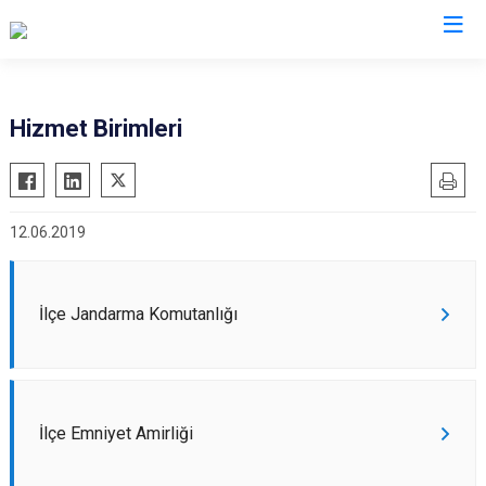
Kayseri
Hizmet Birimleri
Akkışla
Özvatan
Bünyan
Pınarbaşı
12.06.2019
Develi
Sarıoğlan
Felahiye
Sarız
Hacılar
Talas
İlçe Jandarma Komutanlığı
İncesu
Tomarza
Kocasinan
Yahyalı
Melikgazi
Yeşilhisar
İlçe Emniyet Amirliği