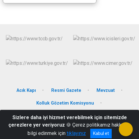
Acık Kapı
Resmi Gazete
Mevzuat
Kolluk Gözetim Komisyonu
Sizlere daha iyi hizmet verebilmek için sitemizde
Şenyurt Mah. Kayseri Cad. No: 24 38280 Sarıoğlan/Kayseri
çerezlere yer veriyoruz
🍪 Çerez politikamız hakkında
03528112008
bilgi edinmek için
tıklayınız
Kabul et