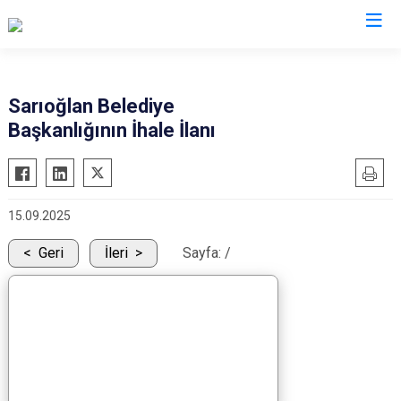
Kayseri
Sarıoğlan Belediye
Başkanlığının İhale İlanı
Akkışla
Özvatan
Bünyan
Pınarbaşı
Develi
Sarıoğlan
15.09.2025
Felahiye
Sarız
Hacılar
Talas
Geri
İleri
Sayfa:
/
İncesu
Tomarza
Kocasinan
Yahyalı
Melikgazi
Yeşilhisar